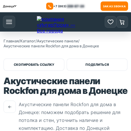
+7 (863)
209-87-20
Донецк
ЗАКАЗ ЗВОНКА
Меню
0 товаров
0 то
Главная
/
Каталог
/
Акустические панели
/
Акустические панели Rockfon для дома в Донецке
СКОПИРОВАТЬ ССЫЛКУ
ПОДЕЛИТЬСЯ
Акустические панели
Rockfon для дома в Донецке
Акустические панели Rockfon для дома в
←
Донецке: поможем подобрать решение для
потолка и стен, уточнить наличие и
комплектацию. Доставка по Донецкой