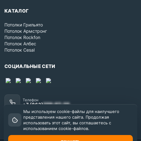
КАТАЛОГ
Потолки Грильято
Потолок Армстронг
Потолок Rockfon
Потолок Албес
Потолок Cesal
СОЦИАЛЬНЫЕ СЕТИ
Телефон
+7 (863)
209-87-20
Мы используем cookie-файлы для наилучшего
Почта
представления нашего сайта. Продолжая
dnr@prompotolok.ru
использовать этот сайт, вы соглашаетесь с
использованием cookie-файлов.