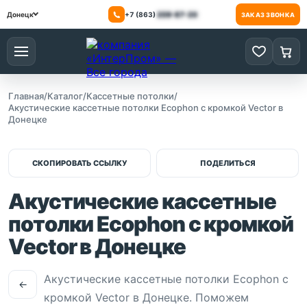
+7 (863)
209-87-20
Донецк
ЗАКАЗ ЗВОНКА
Меню
0 товаров
0 то
Главная
/
Каталог
/
Кассетные потолки
/
Акустические кассетные потолки Ecophon с кромкой Vector в
Донецке
СКОПИРОВАТЬ ССЫЛКУ
ПОДЕЛИТЬСЯ
Акустические кассетные
потолки Ecophon с кромкой
Vector в Донецке
Акустические кассетные потолки Ecophon с
←
кромкой Vector в Донецке. Поможем