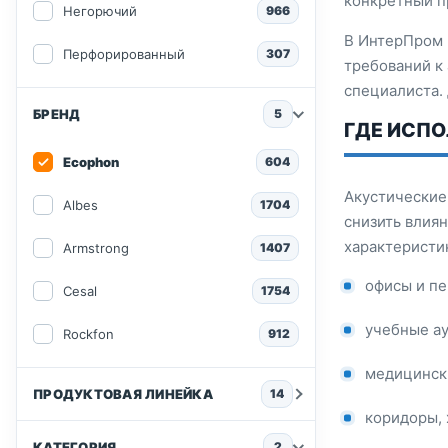
конкретный п
Негорючий
966
В ИнтерПром 
Перфорированный
307
требований к
специалиста.
БРЕНД
5
ГДЕ ИСПО
Ecophon
604
Акустические
Albes
1704
снизить влия
характеристи
Armstrong
1407
офисы и п
Cesal
1754
учебные ау
Rockfon
912
медицинск
ПРОДУКТОВАЯ ЛИНЕЙКА
14
коридоры, 
КАТЕГОРИЯ
2