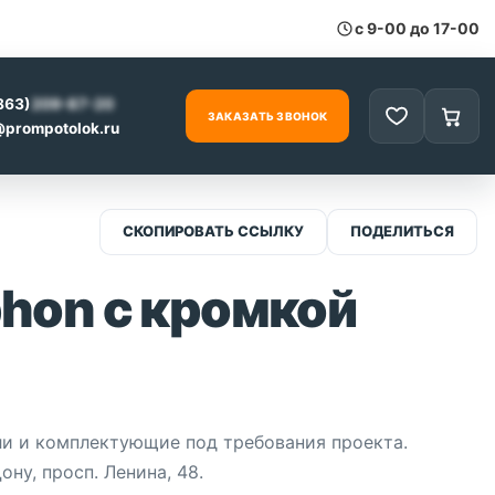
с 9-00 до 17-00
863)
209-87-20
ЗАКАЗАТЬ ЗВОНОК
Избранное
Корзи
0
prompotolok.ru
СКОПИРОВАТЬ ССЫЛКУ
ПОДЕЛИТЬСЯ
hon с кромкой
ли и комплектующие под требования проекта.
ну, просп. Ленина, 48.