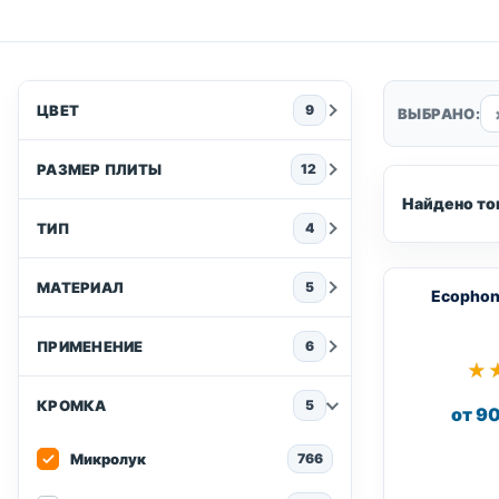
ЦВЕТ
9
ВЫБРАНО:
РАЗМЕР ПЛИТЫ
12
Найдено то
ТИП
4
МАТЕРИАЛ
5
Ecophon
ПРИМЕНЕНИЕ
6
★
★
КРОМКА
5
от 90
Микролук
766