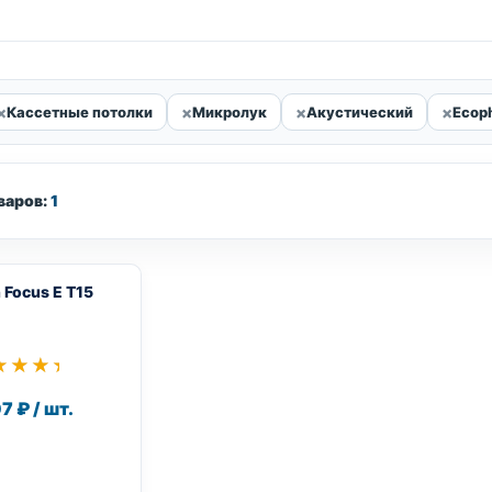
Кассетные потолки
Микролук
Акустический
Ecop
варов:
1
 Focus E T15
★★★★
★★★★
7 ₽ / шт.