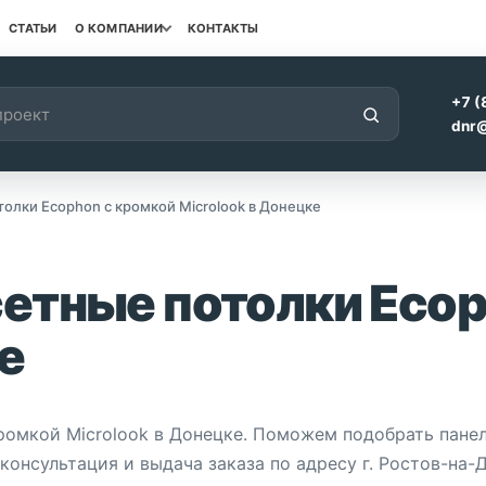
СТАТЬИ
О КОМПАНИИ
КОНТАКТЫ
+7 (
dnr@
олки Ecophon с кромкой Microlook в Донецке
етные потолки Ecop
е
ромкой Microlook в Донецке. Поможем подобрать пане
нсультация и выдача заказа по адресу г. Ростов-на-До