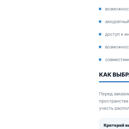
возможнос
аккуратный
доступ к 
возможност
совместимо
КАК ВЫБР
Перед заказом
пространства
учесть распо
Критерий в